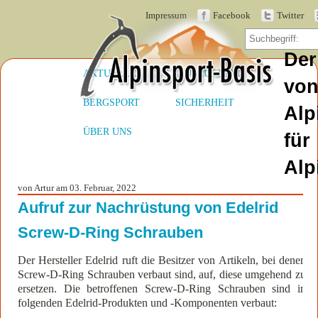
Impressum
Facebook
Twitter
Der
AKTUELLES
AUSRÜSTUNG
vo
BERGSPORT
SICHERHEIT
Alp
ÜBER UNS
für
Alp
von Artur am 03. Februar, 2022
Aufruf zur Nachrüstung von Edelrid
Screw-D-Ring Schrauben
Der Hersteller Edelrid ruft die Besitzer von Artikeln, bei denen
Screw-D-Ring Schrauben verbaut sind, auf, diese umgehend zu
ersetzen. Die betroffenen Screw-D-Ring Schrauben sind in
folgenden Edelrid-Produkten und -Komponenten verbaut: