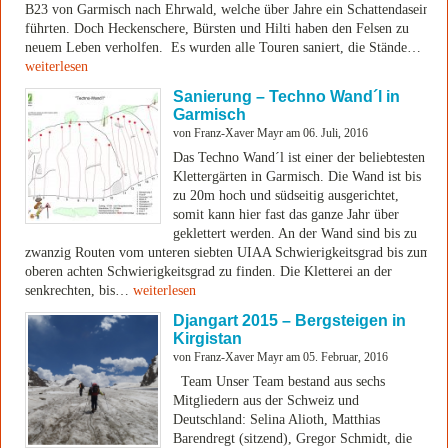
B23 von Garmisch nach Ehrwald, welche über Jahre ein Schattendasein
führten. Doch Heckenschere, Bürsten und Hilti haben den Felsen zu
neuem Leben verholfen. Es wurden alle Touren saniert, die Stände…
weiterlesen
Sanierung – Techno Wand´l in
Garmisch
von Franz-Xaver Mayr am 06. Juli, 2016
Das Techno Wand´l ist einer der beliebtesten
Klettergärten in Garmisch. Die Wand ist bis
zu 20m hoch und südseitig ausgerichtet,
somit kann hier fast das ganze Jahr über
geklettert werden. An der Wand sind bis zu
zwanzig Routen vom unteren siebten UIAA Schwierigkeitsgrad bis zum
oberen achten Schwierigkeitsgrad zu finden. Die Kletterei an der
senkrechten, bis…
weiterlesen
Djangart 2015 – Bergsteigen in
Kirgistan
von Franz-Xaver Mayr am 05. Februar, 2016
Team Unser Team bestand aus sechs
Mitgliedern aus der Schweiz und
Deutschland: Selina Alioth, Matthias
Barendregt (sitzend), Gregor Schmidt, die