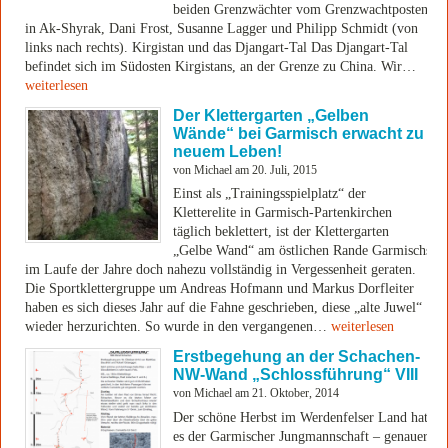
beiden Grenzwächter vom Grenzwachtposten
in Ak-Shyrak, Dani Frost, Susanne Lagger und Philipp Schmidt (von
links nach rechts). Kirgistan und das Djangart-Tal Das Djangart-Tal
befindet sich im Südosten Kirgistans, an der Grenze zu China. Wir…
weiterlesen
Der Klettergarten „Gelben
Wände“ bei Garmisch erwacht zu
neuem Leben!
von Michael am 20. Juli, 2015
Einst als „Trainingsspielplatz“ der
Kletterelite in Garmisch-Partenkirchen
täglich beklettert, ist der Klettergarten
„Gelbe Wand“ am östlichen Rande Garmischs
im Laufe der Jahre doch nahezu vollständig in Vergessenheit geraten.
Die Sportklettergruppe um Andreas Hofmann und Markus Dorfleiter
haben es sich dieses Jahr auf die Fahne geschrieben, diese „alte Juwel“
wieder herzurichten. So wurde in den vergangenen…
weiterlesen
Erstbegehung an der Schachen-
NW-Wand „Schlossführung“ VIII
von Michael am 21. Oktober, 2014
Der schöne Herbst im Werdenfelser Land hat
es der Garmischer Jungmannschaft – genauer