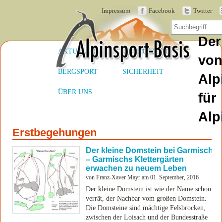
Impressum
Facebook
Twitter
Der
AKTUELLES
AUSRÜSTUNG
vo
BERGSPORT
SICHERHEIT
Alp
ÜBER UNS
für
Alp
Erstbegehungen
Der kleine Domstein bei Garmisch
– Garmischs Klettergärten
erwachen zu neuem Leben
von Franz-Xaver Mayr am 01. September, 2016
Der kleine Domstein ist wie der Name schon
verrät, der Nachbar vom großen Domstein.
Die Domsteine sind mächtige Felsbrocken,
zwischen der Loisach und der Bundesstraße