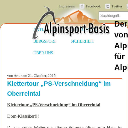
Impressum
Facebook
Twitter
Der
AKTUELLES
AUSRÜSTUNG
vo
BERGSPORT
SICHERHEIT
Alp
ÜBER UNS
für
Alp
von Artur am 21. Oktober, 2015
Klettertour „PS-Verschneidung“ im
Oberreintal
Klettertour „PS-Verschneidung“ im Oberreintal
Dom-Klassiker!!!
Da das super Wetter uns diesen Sommer öfters zum Hans ins