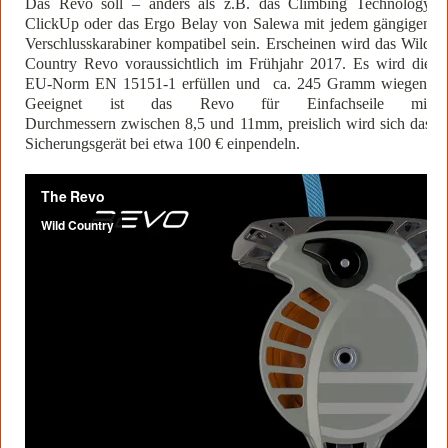
Das Revo soll – anders als z.B. das Climbing Technology
ClickUp oder das Ergo Belay von Salewa mit jedem gängigen
Verschlusskarabiner kompatibel sein. Erscheinen wird das Wild
Country Revo voraussichtlich im Frühjahr 2017. Es wird die
EU-Norm EN 15151-1 erfüllen und ca. 245 Gramm wiegen.
Geeignet ist das Revo für Einfachseile mit
Durchmessern zwischen 8,5 und 11mm, preislich wird sich das
Sicherungsgerät bei etwa 100 € einpendeln.