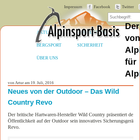
Impressum
Facebook
Twitter
Der
AKTUELLES
AUSRÜSTUNG
vo
BERGSPORT
SICHERHEIT
Alp
ÜBER UNS
für
Alp
von Artur am 19. Juli, 2016
Neues von der Outdoor – Das Wild
Country Revo
Der britische Hartwaren-Hersteller Wild Country präsentiert der
Öffentlichkeit auf der Outdoor sein innovatives Sicherungsgerät
Revo.