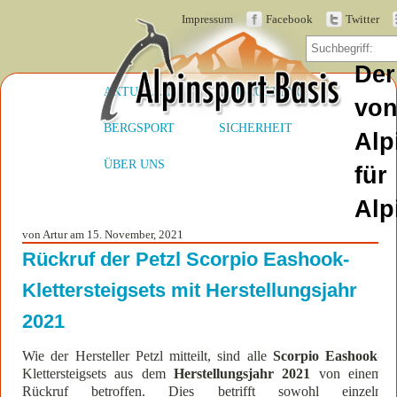
Impressum
Facebook
Twitter
Der
AKTUELLES
AUSRÜSTUNG
vo
BERGSPORT
SICHERHEIT
Alp
ÜBER UNS
für
Alp
von Artur am 15. November, 2021
Rückruf der Petzl Scorpio Eashook-
Klettersteigsets mit Herstellungsjahr
2021
Wie der Hersteller Petzl mitteilt, sind alle
Scorpio Eashook
-
Klettersteigsets aus dem
Herstellungsjahr 2021
von einem
Rückruf betroffen. Dies betrifft sowohl einzeln