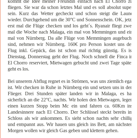
kommt die Idee meiner Freundin einfach nach El Chorro zu
fliegen. Sie war da schon letztes Mal und es soll absolut super
sein. Kurz das Wetter gecheckt und schon steigt die Laune
wieder. Durchgehend um die 30°C und Sonnenschein. OK, jetzt
erst mal die Flüge checken und los geht´s. Ryanair fliegt zwei
mal die Woche nach Malaga, ein mal von Memmingen und ein
mal von Nürnberg. Da alle Flüge von Memmingen augebucht
sind, nehmen wir Nürnberg. 160€ pro Person kostet uns der
Flug inkl. Gepäck, das ist schon mal richtig günstig. Es ist
Dienstag, Donnerstag geht der Flug. Noch schnell die Finca in
El Chorro reserviert, Mietwagen gebucht und zwei Tage später
geht es los.
Bei unserem Abflug regnet es in Strömen, was uns ziemlich egal
ist. Wir checken in Ruhe in Nürnberg ein und setzen uns in den
Flieger. Drei Stunden später landen wir in Malaga, es hat
sicherlich an die 22°C, nachts. Wir holen den Mietwagen, legen
einen kurzen Stopp beim Mc ein und fahren ca. 60Km ins
Landesinnere nach El Chorro. Der Schlüssel steckt bereits im
Schloss als wir ankommen. Es sieht schon nachts sehr chillig
und entspannt aus. Wir hauen uns gleich ins Bett, am nächsten
Morgen wollen wir gleich Gas geben und klettern gehen.