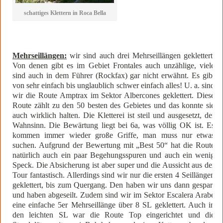
schattiges Klettern in Roca Bella
Mehrseillängen:
wir sind auch drei Mehrseillängen geklettert.
Von denen gibt es im Gebiet Frontales auch unzählige, viele
sind auch in dem Führer (Rockfax) gar nicht erwähnt. Es gibt
von sehr einfach bis unglaublich schwer einfach alles! U. a. sind
wir die Route Amptrax im Sektor Albercones geklettert. Diese
Route zählt zu den 50 besten des Gebietes und das konnte sie
auch wirklich halten. Die Kletterei ist steil und ausgesetzt, der
Wahnsinn. Die Bewärtung liegt bei 6a, was völlig OK ist. Es
kommen immer wieder große Griffe, man muss nur etwas
suchen. Aufgrund der Bewertung mit „Best 50“ hat die Route
natürlich auch ein paar Begehungsspuren und auch ein wenig
Speck. Die Absicherung ist aber super und die Aussicht aus der
Tour fantastisch. Allerdings sind wir nur die ersten 4 Seillängen
geklettert, bis zum Quergang. Den haben wir uns dann gespart
und haben abgeseilt. Zudem sind wir im Sektor Escalera Arabe
eine einfache 5er Mehrseillänge über 8 SL geklettert. Auch in
den leichten SL war die Route Top eingerichtet und die