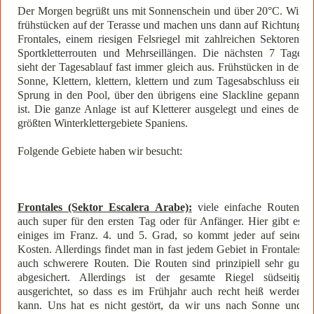
Der Morgen begrüßt uns mit Sonnenschein und über 20°C. Wir
frühstücken auf der Terasse und machen uns dann auf Richtung
Frontales, einem riesigen Felsriegel mit zahlreichen Sektoren,
Sportkletterrouten und Mehrseillängen. Die nächsten 7 Tage
sieht der Tagesablauf fast immer gleich aus. Frühstücken in der
Sonne, Klettern, klettern, klettern und zum Tagesabschluss ein
Sprung in den Pool, über den übrigens eine Slackline gepannt
ist. Die ganze Anlage ist auf Kletterer ausgelegt und eines der
größten Winterklettergebiete Spaniens.
Folgende Gebiete haben wir besucht:
Frontales (Sektor Escalera Arabe):
viele einfache Routen,
auch super für den ersten Tag oder für Anfänger. Hier gibt es
einiges im Franz. 4. und 5. Grad, so kommt jeder auf seine
Kosten. Allerdings findet man in fast jedem Gebiet in Frontales
auch schwerere Routen. Die Routen sind prinzipiell sehr gut
abgesichert. Allerdings ist der gesamte Riegel südseitig
ausgerichtet, so dass es im Frühjahr auch recht heiß werden
kann. Uns hat es nicht gestört, da wir uns nach Sonne und