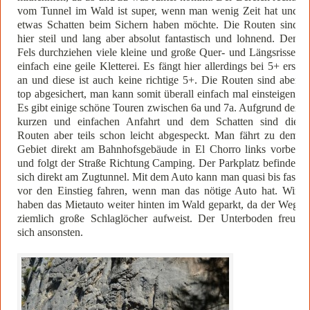
vom Tunnel im Wald ist super, wenn man wenig Zeit hat und
etwas Schatten beim Sichern haben möchte. Die Routen sind
hier steil und lang aber absolut fantastisch und lohnend. Den
Fels durchziehen viele kleine und große Quer- und Längsrisse,
einfach eine geile Kletterei. Es fängt hier allerdings bei 5+ erst
an und diese ist auch keine richtige 5+. Die Routen sind aber
top abgesichert, man kann somit überall einfach mal einsteigen.
Es gibt einige schöne Touren zwischen 6a und 7a. Aufgrund der
kurzen und einfachen Anfahrt und dem Schatten sind die
Routen aber teils schon leicht abgespeckt. Man fährt zu dem
Gebiet direkt am Bahnhofsgebäude in El Chorro links vorbei
und folgt der Straße Richtung Camping. Der Parkplatz befindet
sich direkt am Zugtunnel. Mit dem Auto kann man quasi bis fast
vor den Einstieg fahren, wenn man das nötige Auto hat. Wir
haben das Mietauto weiter hinten im Wald geparkt, da der Weg
ziemlich große Schlaglöcher aufweist. Der Unterboden freut
sich ansonsten.