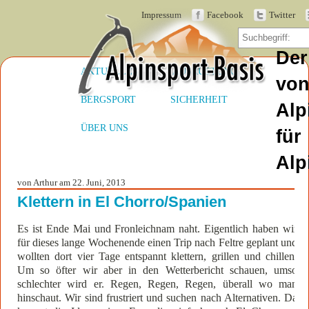
Impressum
Facebook
Twitter
Der
AKTUELLES
AUSRÜSTUNG
vo
BERGSPORT
SICHERHEIT
Alp
ÜBER UNS
für
Alp
von Arthur am 22. Juni, 2013
Klettern in El Chorro/Spanien
Es ist Ende Mai und Fronleichnam naht. Eigentlich haben wir
für dieses lange Wochenende einen Trip nach Feltre geplant und
wollten dort vier Tage entspannt klettern, grillen und chillen.
Um so öfter wir aber in den Wetterbericht schauen, umso
schlechter wird er. Regen, Regen, Regen, überall wo man
hinschaut. Wir sind frustriert und suchen nach Alternativen. Da