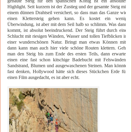
gebaute Steig für den spanischen König ist ein absolutes
Highlight. Seit kurzem ist der Zustieg und der gesamte Steig mit
einem dünnen Drahtseil versichert, so dass man das Ganze wie
einen Klettersteig gehen kann. Es kostet ein wenig
Überwindung, ist aber mit dem Seil halb so schlimm. Was dann
kommt, ist absolut beeindruckend. Der Steig führt durch eine
Schlucht mit riesigen Wänden, Wasser und tollen Tiefblicken in
einer wunderschönen Natur. Bringt man etwas Können mit,
dann kann man auch hier viele schöne Routen klettern. Geht
man den Steig bis zum Ende des ersten Teils, dann erwartet
einen eine fast schon kitschige Badebucht mit Felswänden,
Sandstrand, Blumen und ausgewaschenen Steinen. Man könnte
fast denken, Hollywood hätte sich dieses Stückchen Erde für
einen Film ausgedacht, es ist aber echt.