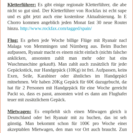
Kletterführer:
Es gibt einige regionale Kletterführer, die aber
nicht so gut sind. Der Kletterführer von Rockfax ist echt super
und es gibt jetzt auch eine kostenlose Aktualisierung. In El
Chorro kommen angeblich jeden Monat fast 30 neue Routen
hinzu.
http://www.rockfax.com/tagged/spain/
Flug:
Es gehen jede Woche billige Flüge mit Ryanair nach
Malaga von Memmingen und Nürnberg aus. Beim Buchen
aufpassen, Ryanair macht es einem nicht einfach (nichts falsches
anklicken, ansonsten zahlt man mehr oder hat eine
Waschmaschine gekauft). Man zahlt auch zusätzlich für jedes
Gepäckstück, nur Handgepäck (10Kg) ist frei. Aufpassen, keine
Exen, Seile, Karabiner oder ähnliches im Handgepäck
mitnehmen. Wir haben 20Kg Gepäck für 60€ dazugebucht, das
hat für 2 Personen mit Handgepäck für eine Woche gereicht.
Packt so, dass es passt, ansonsten wird es dann am Flughafen
teuer mit zusätzlichem Gepäck.
Mietwagen:
Es empfiehlt sich einen Mitwagen gleich in
Deutschland oder bei Ryanair mit zu buchen, das ist sehr
günstig. Man bekommt schon für 100€ pro Woche einen
akzeptablen Mietwagen, den man vor Ort auch braucht. Zum