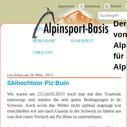
Impressum
Facebook
Twitter
Der
AKTUELLES
AUSRÜSTUNG
vo
BERGSPORT
SICHERHEIT
Alp
ÜBER UNS
für
Alp
von Arthur am 29. März, 2013
Skihochtour Piz Buin
Wir waren am 23./24.03.2013 noch mal mit den Tourenski
unterwegs und nutzten die sehr guten Bedingungen in der
Schweiz. Auch wenn das Wetter nicht optimal angesagt war,
entschließen wir uns nach Guarda in der Schweiz zu fahren und
von dort einen Versuch am Piz Buin zu unternehmen.