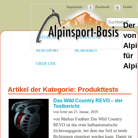
Impressum
Facebook
Twitter
Der
von
AKTUELLES
AUSRÜSTUNG
Alpi
BERGSPORT
SICHERHEIT
für
ÜBER UNS
Alpi
Artikel der Kategorie:
Produkttests
Das Wild Country REVO – der
Testbericht
von Artur am 25. Januar, 2019
von Markus Faußner Das Wild Country
REVO ist das erste halbautomatische
Sicherungsgerät, bei dem das Seil in beide
Richtungen eingelegt werden kann. Damit ist