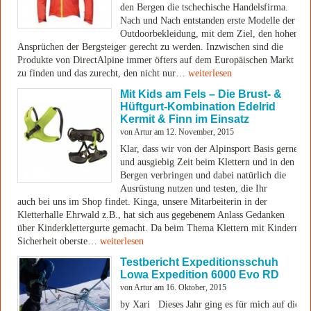
den Bergen die tschechische Handelsfirma.
Nach und Nach entstanden erste Modelle der
Outdoorbekleidung, mit dem Ziel, den hohen
Ansprüchen der Bergsteiger gerecht zu werden. Inzwischen sind die
Produkte von DirectAlpine immer öfters auf dem Europäischen Markt
zu finden und das zurecht, den nicht nur…
weiterlesen
Mit Kids am Fels – Die Brust- &
Hüftgurt-Kombination Edelrid
Kermit & Finn im Einsatz
von Artur am 12. November, 2015
Klar, dass wir von der Alpinsport Basis gerne
und ausgiebig Zeit beim Klettern und in den
Bergen verbringen und dabei natürlich die
Ausrüstung nutzen und testen, die Ihr
auch bei uns im Shop findet. Kinga, unsere Mitarbeiterin in der
Kletterhalle Ehrwald z.B., hat sich aus gegebenem Anlass Gedanken
über Kinderklettergurte gemacht. Da beim Thema Klettern mit Kindern
Sicherheit oberste…
weiterlesen
Testbericht Expeditionsschuh
Lowa Expedition 6000 Evo RD
von Artur am 16. Oktober, 2015
by Xari Dieses Jahr ging es für mich auf die