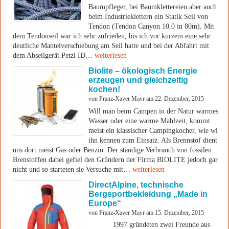
Baumpfleger, bei Baumklettereien aber auch
beim Industrieklettern ein Statik Seil von
Tendon (Tendon Canyon 10,0 in 80m). Mit
dem Tendonseil war ich sehr zufrieden, bis ich vor kurzem eine sehr
deutliche Mantelverschiebung am Seil hatte und bei der Abfahrt mit
dem Abseilgerät Petzl ID…
weiterlesen
Biolite – ökologisch Energie
erzeugen und gleichzeitig
kochen!
von Franz-Xaver Mayr am 22. Dezember, 2015
Will man beim Campen in der Natur warmes
Wasser oder eine warme Mahlzeit, kommt
meist ein klassischer Campingkocher, wie wir
ihn kennen zum Einsatz. Als Brennstof dient
uns dort meist Gas oder Benzin. Der ständige Verbrauch von fossilen
Brenstoffen dabei gefiel den Gründern der Firma BIOLITE jedoch gar
nicht und so starteten sie Versuche mit…
weiterlesen
DirectAlpine, technische
Bergsportbekleidung „Made in
Europe“
von Franz-Xaver Mayr am 15. Dezember, 2015
1997 gründeten zwei Freunde aus