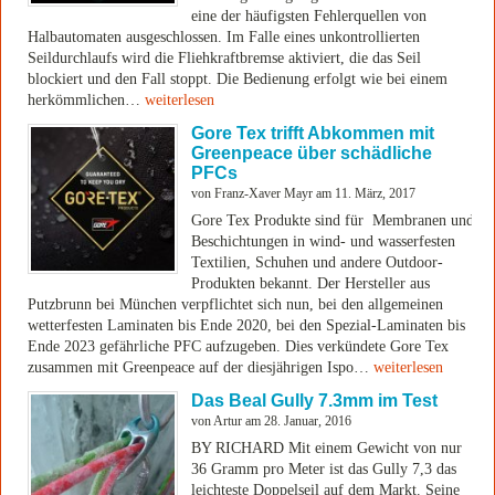
eine der häufigsten Fehlerquellen von
Halbautomaten ausgeschlossen. Im Falle eines unkontrollierten
Seildurchlaufs wird die Fliehkraftbremse aktiviert, die das Seil
blockiert und den Fall stoppt. Die Bedienung erfolgt wie bei einem
herkömmlichen…
weiterlesen
Gore Tex trifft Abkommen mit
Greenpeace über schädliche
PFCs
von Franz-Xaver Mayr am 11. März, 2017
Gore Tex Produkte sind für Membranen und
Beschichtungen in wind- und wasserfesten
Textilien, Schuhen und andere Outdoor-
Produkten bekannt. Der Hersteller aus
Putzbrunn bei München verpflichtet sich nun, bei den allgemeinen
wetterfesten Laminaten bis Ende 2020, bei den Spezial-Laminaten bis
Ende 2023 gefährliche PFC aufzugeben. Dies verkündete Gore Tex
zusammen mit Greenpeace auf der diesjährigen Ispo…
weiterlesen
Das Beal Gully 7.3mm im Test
von Artur am 28. Januar, 2016
BY RICHARD Mit einem Gewicht von nur
36 Gramm pro Meter ist das Gully 7,3 das
leichteste Doppelseil auf dem Markt. Seine