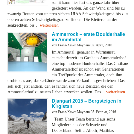
somit kann hier fast das ganze Jahr über
geklettert werden. An der Wand sind bis zu
zwanzig Routen vom unteren siebten UIAA Schwierigkeitsgrad bis zum
oberen achten Schwierigkeitsgrad zu finden. Die Kletterei an der
senkrechten, bis…
weiterlesen
Ammerrock – erste Boulderhalle
im Ammtertal
von Franz-Xaver Mayr am 02. April, 2016
Im Ammertal, genauer in Wurmansau
entsteht derzeit im Gasthaus Ammertalerhof
eine top moderne Boulderhalle. Das Gasthaus
Ammertalerhof ist schon seit Generationen
ein Treffpunkt der Ammertaler, doch ihm
drohte das aus, das Gebäude wurde zum Verkauf ausgeschrieben. Das
soll sich jetzt ändern, den es fanden sich neue Besitzer, die den
Ammertalerhof zu neuem Leben erwecken wollen. Das…
weiterlesen
Djangart 2015 – Bergsteigen in
Kirgistan
von Franz-Xaver Mayr am 05. Februar, 2016
Team Unser Team bestand aus sechs
Mitgliedern aus der Schweiz und
Deutschland: Selina Alioth, Matthias