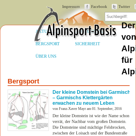
Impressum
Facebook
Twitter
Der
AKTUELLES
AUSRÜSTUNG
vo
BERGSPORT
SICHERHEIT
Alp
ÜBER UNS
für
Alp
Bergsport
Der kleine Domstein bei Garmisch
– Garmischs Klettergärten
erwachen zu neuem Leben
von Franz-Xaver Mayr am 01. September, 2016
Der kleine Domstein ist wie der Name schon
verrät, der Nachbar vom großen Domstein.
Die Domsteine sind mächtige Felsbrocken,
zwischen der Loisach und der Bundesstraße