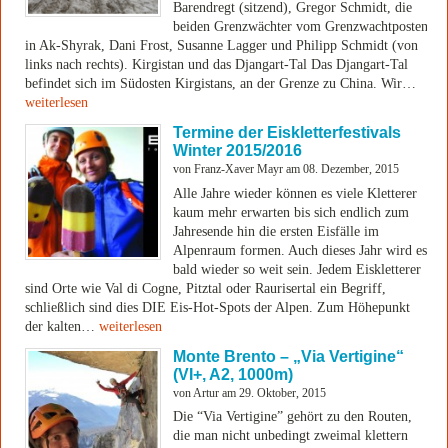
Barendregt (sitzend), Gregor Schmidt, die
beiden Grenzwächter vom Grenzwachtposten
in Ak-Shyrak, Dani Frost, Susanne Lagger und Philipp Schmidt (von
links nach rechts). Kirgistan und das Djangart-Tal Das Djangart-Tal
befindet sich im Südosten Kirgistans, an der Grenze zu China. Wir…
weiterlesen
Termine der Eiskletterfestivals
Winter 2015/2016
von Franz-Xaver Mayr am 08. Dezember, 2015
Alle Jahre wieder können es viele Kletterer
kaum mehr erwarten bis sich endlich zum
Jahresende hin die ersten Eisfälle im
Alpenraum formen. Auch dieses Jahr wird es
bald wieder so weit sein. Jedem Eiskletterer
sind Orte wie Val di Cogne, Pitztal oder Raurisertal ein Begriff,
schließlich sind dies DIE Eis-Hot-Spots der Alpen. Zum Höhepunkt
der kalten…
weiterlesen
Monte Brento – „Via Vertigine“
(VI+, A2, 1000m)
von Artur am 29. Oktober, 2015
Die “Via Vertigine” gehört zu den Routen,
die man nicht unbedingt zweimal klettern