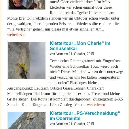
muss! Oder vielleicht doch? Im März
kletterten wir schon einmal über diese
Route durch das “gelbe Universum” am
Monte Brento. Trotzdem standen wir im Oktober schon wieder unter
der gewaltigen, überhängenden Felsarena. Wieder sollte es durch die
“Via Vertigine” gehen, nur dieses mal etwas schneller. Am…
weiterlesen
Klettertour „Mon Cherie“ im
Schüsselkar
von Artur am 21. Oktober, 2015
Technisches Plattengetänzel mit Fingerfrost
Wieder eine Schüsselkar Tour, wieso auch
nicht? Dieses Mal sind wir zu dritt unterwegs
und versuchen uns bei kalten Temperaturen
an „coolen“ Plattengeschiebe.
Ausgangspunkt: Leutasch Ortsteil Gasse/Lehner. Charakter:
Mehrseillängen-Plaisirtour für alle, die auf exaktes Treten und kleine
Griffe stehen. Die Route ist komplett durchgebohrt. Zustiegszeit: 2-3,5
Stunden Kletterlänge: ca. 170m Zustieg: Vom…
weiterlesen
Klettertour „PS-Verschneidung“
im Oberreintal
von Artur am 21. Oktober, 2015