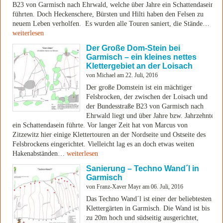
B23 von Garmisch nach Ehrwald, welche über Jahre ein Schattendasein
führten. Doch Heckenschere, Bürsten und Hilti haben den Felsen zu
neuem Leben verholfen. Es wurden alle Touren saniert, die Stände…
weiterlesen
Der Große Dom-Stein bei
Garmisch – ein kleines nettes
Klettergebiet an der Loisach
von Michael am 22. Juli, 2016
Der große Domstein ist ein mächtiger
Felsbrocken, der zwischen der Loisach und
der Bundesstraße B23 von Garmisch nach
Ehrwald liegt und über Jahre bzw. Jahrzehnte
ein Schattendasein führte. Vor langer Zeit hat von Marcus von
Zitzewitz hier einige Klettertouren an der Nordseite und Ostseite des
Felsbrockens eingerichtet. Vielleicht lag es an doch etwas weiten
Hakenabständen…
weiterlesen
Sanierung – Techno Wand´l in
Garmisch
von Franz-Xaver Mayr am 06. Juli, 2016
Das Techno Wand´l ist einer der beliebtesten
Klettergärten in Garmisch. Die Wand ist bis
zu 20m hoch und südseitig ausgerichtet,