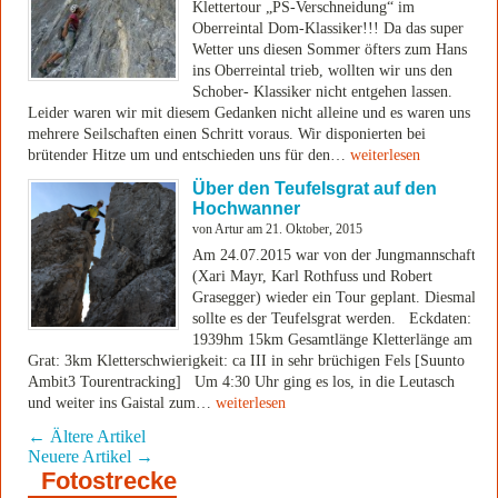
Klettertour „PS-Verschneidung“ im
Oberreintal Dom-Klassiker!!! Da das super
Wetter uns diesen Sommer öfters zum Hans
ins Oberreintal trieb, wollten wir uns den
Schober- Klassiker nicht entgehen lassen.
Leider waren wir mit diesem Gedanken nicht alleine und es waren uns
mehrere Seilschaften einen Schritt voraus. Wir disponierten bei
brütender Hitze um und entschieden uns für den…
weiterlesen
Über den Teufelsgrat auf den
Hochwanner
von Artur am 21. Oktober, 2015
Am 24.07.2015 war von der Jungmannschaft
(Xari Mayr, Karl Rothfuss und Robert
Grasegger) wieder ein Tour geplant. Diesmal
sollte es der Teufelsgrat werden. Eckdaten:
1939hm 15km Gesamtlänge Kletterlänge am
Grat: 3km Kletterschwierigkeit: ca III in sehr brüchigen Fels [Suunto
Ambit3 Tourentracking] Um 4:30 Uhr ging es los, in die Leutasch
und weiter ins Gaistal zum…
weiterlesen
←
Ältere Artikel
Neuere Artikel
→
Fotostrecke